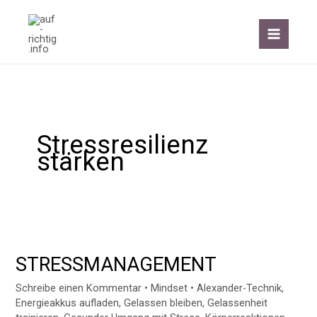
Zum
Inhalt
springen
Stressresilienz
stärken
STRESSMANAGEMENT
STRESSMANAGEMENT
Schreibe einen Kommentar
•
Mindset
•
Alexander-Technik
,
Energieakkus aufladen
,
Gelassen bleiben
,
Gelassenheit