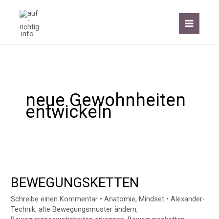
Zum
Inhalt
springen
neue Gewohnheiten
entwickeln
BEWEGUNGSKETTEN
BEWEGUNGSKETTEN
Schreibe einen Kommentar
•
Anatomie
,
Mindset
•
Alexander-
Technik
,
alte Bewegungsmuster ändern
,