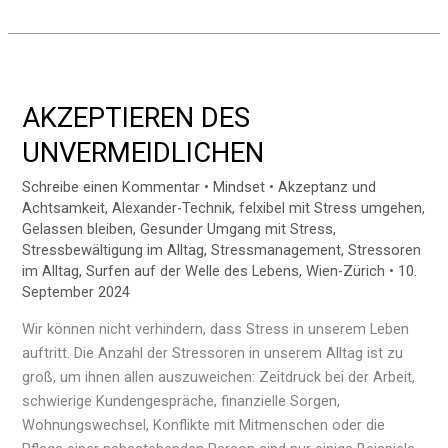
AKZEPTIEREN
DES
AKZEPTIEREN DES
UNVERMEIDLICHEN
UNVERMEIDLICHEN
Schreibe einen Kommentar
•
Mindset
•
Akzeptanz und
Achtsamkeit
,
Alexander-Technik
,
felxibel mit Stress umgehen
,
Gelassen bleiben
,
Gesunder Umgang mit Stress
,
Stressbewältigung im Alltag
,
Stressmanagement
,
Stressoren
im Alltag
,
Surfen auf der Welle des Lebens
,
Wien-Zürich
•
10.
September 2024
Wir können nicht verhindern, dass Stress in unserem Leben
auftritt. Die Anzahl der Stressoren in unserem Alltag ist zu
groß, um ihnen allen auszuweichen: Zeitdruck bei der Arbeit,
schwierige Kundengespräche, finanzielle Sorgen,
Wohnungswechsel, Konflikte mit Mitmenschen oder die