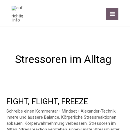
Zum
Inhalt
springen
Stressoren im Alltag
FIGHT,
FLIGHT,
FIGHT, FLIGHT, FREEZE
FREEZE
Schreibe einen Kommentar
•
Mindset
•
Alexander-Technik
,
Innere und äussere Balance
,
Körperliche Stressreaktionen
abbauen
,
Körperwahrnehmung verbessern
,
Stressoren im
Alltag
,
Stressreaktion verstehen
,
unbewusste Stressmuster