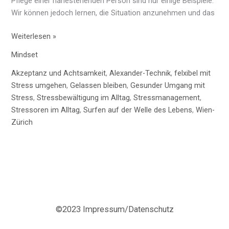
Pflege einer nahestehenden Person sind nur einige Beispiele.
Wir können jedoch lernen, die Situation anzunehmen und das
Weiterlesen »
Mindset
Akzeptanz und Achtsamkeit
,
Alexander-Technik
,
felxibel mit
Stress umgehen
,
Gelassen bleiben
,
Gesunder Umgang mit
Stress
,
Stressbewältigung im Alltag
,
Stressmanagement
,
Stressoren im Alltag
,
Surfen auf der Welle des Lebens
,
Wien-
Zürich
©2023 Impressum/Datenschutz