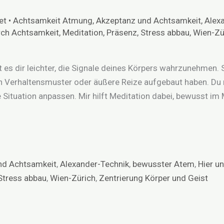
et
•
Achtsamkeit Atmung
,
Akzeptanz und Achtsamkeit
,
Alex
rch Achtsamkeit
,
Meditation
,
Präsenz
,
Stress abbau
,
Wien-Zü
lt es dir leichter, die Signale deines Körpers wahrzunehmen.
h Verhaltensmuster oder äußere Reize aufgebaut haben. Du r
 Situation anpassen. Mir hilft Meditation dabei, bewusst im
nd Achtsamkeit
,
Alexander-Technik
,
bewusster Atem
,
Hier u
Stress abbau
,
Wien-Zürich
,
Zentrierung Körper und Geist