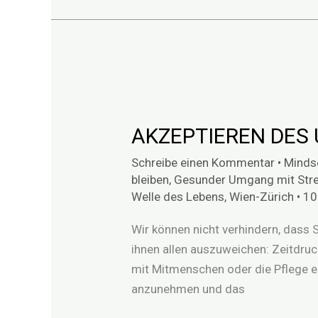
AKZEPTIEREN
DES
AKZEPTIEREN DES
UNVERMEIDLICHEN
Schreibe einen Kommentar
•
Minds
bleiben
,
Gesunder Umgang mit Str
Welle des Lebens
,
Wien-Zürich
•
10
Wir können nicht verhindern, dass S
ihnen allen auszuweichen: Zeitdruc
mit Mitmenschen oder die Pflege ei
anzunehmen und das