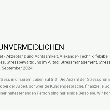
 UNVERMEIDLICHEN
et
•
Akzeptanz und Achtsamkeit
,
Alexander-Technik
,
felxibe
ess
,
Stressbewältigung im Alltag
,
Stressmanagement
,
Stres
. September 2024
tress in unserem Leben auftritt. Die Anzahl der Stressoren 
k bei der Arbeit, schwierige Kundengespräche, finanzielle 
ner nahestehenden Person sind nur einige Beispiele. Wir kön