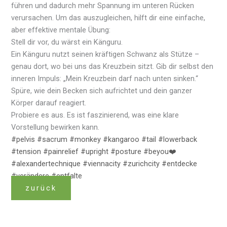
führen und dadurch mehr Spannung im unteren Rücken
verursachen. Um das auszugleichen, hilft dir eine einfache,
aber effektive mentale Übung:
Stell dir vor, du wärst ein Känguru.
Ein Känguru nutzt seinen kräftigen Schwanz als Stütze –
genau dort, wo bei uns das Kreuzbein sitzt. Gib dir selbst den
inneren Impuls: „Mein Kreuzbein darf nach unten sinken.“
Spüre, wie dein Becken sich aufrichtet und dein ganzer
Körper darauf reagiert.
Probiere es aus. Es ist faszinierend, was eine klare
Vorstellung bewirken kann.
#pelvis
#sacrum
#monkey
#kangaroo
#tail
#lowerback
#tension
#painrelief
#upright
#posture
#beyou❤️
#alexandertechnique
#viennacity
#zurichcity
#entdecke
#verändere
#entfalte
zurück