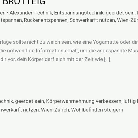
N BROTTEIG
en
•
Alexander-Technik
,
Entspannungstechnik
,
geerdet sein
,
ntspannen
,
Rückenentspannen
,
Schwerkarft nützen
,
Wien-Zür
rlage sollte nicht zu weich sein, wie eine Yogamatte oder di
ie notwendige Information erhält, um die angespannte Mus
dir vor, dein Körper darf sich mit der Zeit wie […]
echnik
,
geerdet sein
,
Körperwahrnehmung verbessern
,
luftig
hwerkarft nützen
,
Wien-Zürich
,
Wohlbefinden steigern