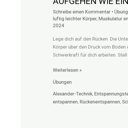
AUFGEHEN WIE EI
BROTTEIG
Schreibe einen Kommentar
•
Übung
luftig leichter Körper
,
Muskulatur e
2024
Lege dich auf den Rücken. Die Unte
Körper über den Druck vom Boden d
Schwerkraft für dich arbeiten. Stell 
Weiterlesen »
Übungen
Alexander-Technik
,
Entspannungst
entspannen
,
Rückenentspannen
,
Sc