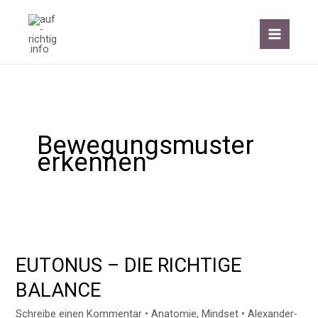
Zum
Inhalt
springen
Bewegungsmuster
erkennen
EUTONUS
–
EUTONUS – DIE RICHTIGE
DIE
RICHTIGE
BALANCE
BALANCE
Schreibe einen Kommentar
•
Anatomie
,
Mindset
•
Alexander-