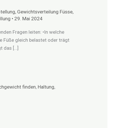
tellung
,
Gewichtsverteilung Füsse
,
llung
•
29. Mai 2024
enden Fragen leiten: •In welche
e Füße gleich belastet oder trägt
t das […]
chgewicht finden
,
Haltung
,