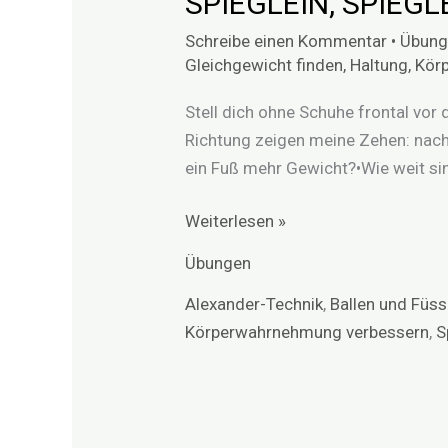
SPIEGLEIN, SPIEG
DER
Schreibe einen Kommentar
•
Übung
WAND
Gleichgewicht finden
,
Haltung
,
Kör
Stell dich ohne Schuhe frontal vor 
Richtung zeigen meine Zehen: nach 
ein Fuß mehr Gewicht?•Wie weit sin
Weiterlesen »
Übungen
Alexander-Technik
,
Ballen und Füs
Körperwahrnehmung verbessern
,
S