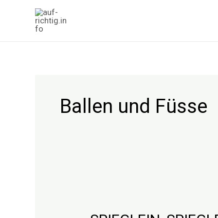
Zum
Inhalt
springen
Ballen und Füsse
SPIEGLEIN,
SPIEGLEIN
AN