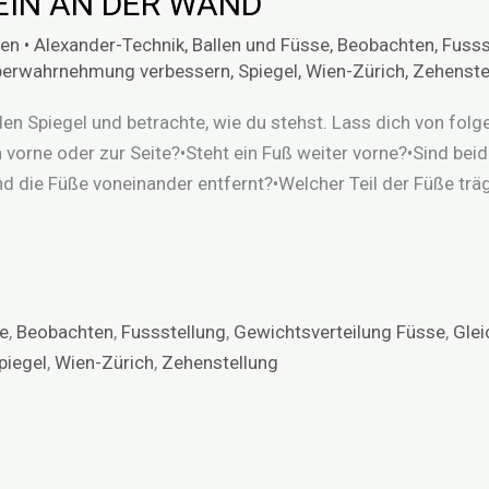
LEIN AN DER WAND
en
•
Alexander-Technik
,
Ballen und Füsse
,
Beobachten
,
Fusss
perwahrnehmung verbessern
,
Spiegel
,
Wien-Zürich
,
Zehenste
den Spiegel und betrachte, wie du stehst. Lass dich von folg
vorne oder zur Seite?•Steht ein Fuß weiter vorne?•Sind beid
d die Füße voneinander entfernt?•Welcher Teil der Füße träg
se
,
Beobachten
,
Fussstellung
,
Gewichtsverteilung Füsse
,
Glei
piegel
,
Wien-Zürich
,
Zehenstellung